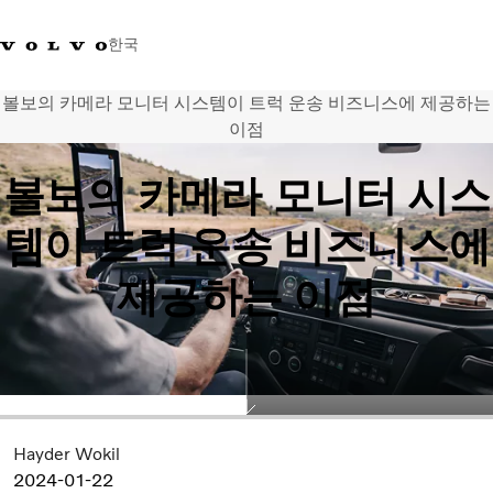
한국
볼보의 카메라 모니터 시스템이 트럭 운송 비즈니스에 제공하는
+0800381000
한국
이점
볼보의 카메라 모니터 시스
트럭
제품 정보
템이 트럭 운송 비즈니스에
서비스
네트워크
제공하는 이점
뉴스
회사 소개
채용
바이킹뉴스 매거진
소셜미디어
중고트럭
Hayder Wokil
2024-01-22