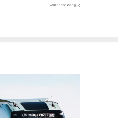
+0800381000
한국