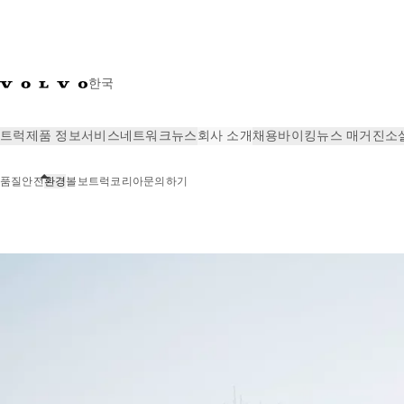
한국
트럭
제품 정보
서비스
네트워크
뉴스
회사 소개
채용
바이킹뉴스 매거진
소
품질
안전
환경
볼보트럭코리아
문의하기
회사 소개
환경