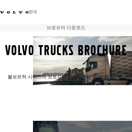
한국
브로슈어 다운로드
+0800381000
한국
VOLVO TRUCKS BROCHURE
트럭
제품 정보
서비스
네트워크
볼보트럭 시리즈의 브로슈어를 다운로드 할 수 있습니다.
뉴스
회사 소개
채용
바이킹뉴스 매거진
소셜미디어
중고트럭