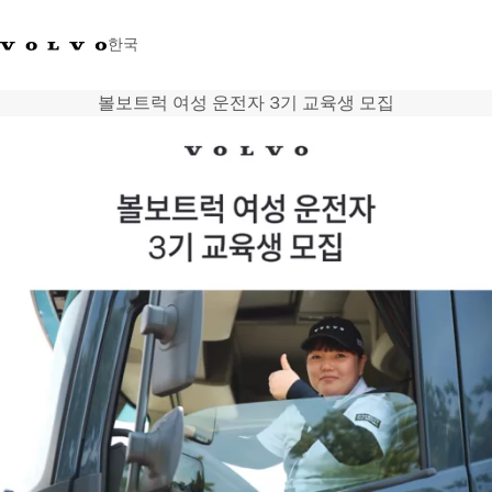
한국
볼보트럭 여성 운전자 3기 교육생 모집
+0800381000
한국
트럭
제품 정보
서비스
네트워크
뉴스
회사 소개
채용
바이킹뉴스 매거진
소셜미디어
중고트럭