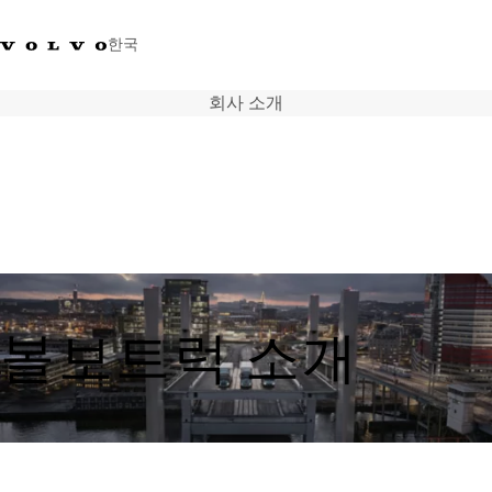
한국
회사 소개
+0800381000
한국
트럭
제품 정보
서비스
네트워크
뉴스
회사 소개
볼보트럭 소개
채용
바이킹뉴스 매거진
소셜미디어
중고트럭