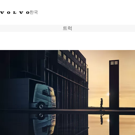
한국
트럭
+0800381000
한국
트럭
제품 정보
서비스
네트워크
뉴스
회사 소개
채용
바이킹뉴스 매거진
소셜미디어
중고트럭