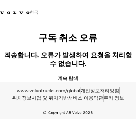
한국
+0800381000
한국
구독 취소 오류
트럭
죄송합니다. 오류가 발생하여 요청을 처리할
제품 정보
수 없습니다.
서비스
네트워크
계속 탐색
뉴스
회사 소개
www.volvotrucks.com/global
개인정보처리방침
채용
위치정보사업 및 위치기반서비스 이용약관
쿠키 정보
바이킹뉴스 매거진
소셜미디어
Copyright AB Volvo 2026
중고트럭