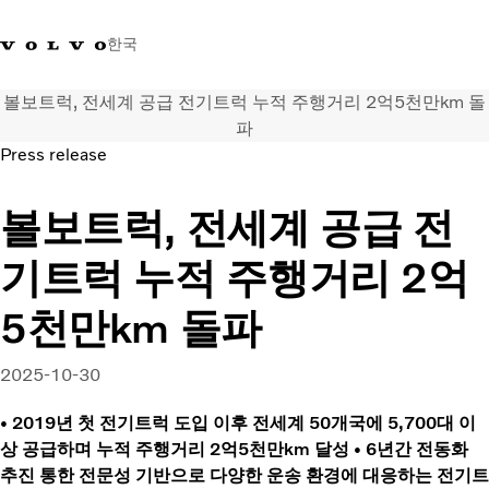
한국
볼보트럭, 전세계 공급 전기트럭 누적 주행거리 2억5천만km 돌
+0800381000
한국
파
Press release
트럭
볼보트럭, 전세계 공급 전
제품 정보
서비스
기트럭 누적 주행거리 2억
네트워크
뉴스
5천만km 돌파
회사 소개
채용
2025-10-30
바이킹뉴스 매거진
소셜미디어
• 2019년 첫 전기트럭 도입 이후 전세계 50개국에 5,700대 이
중고트럭
상 공급하며 누적 주행거리 2억5천만km 달성 • 6년간 전동화
추진 통한 전문성 기반으로 다양한 운송 환경에 대응하는 전기트