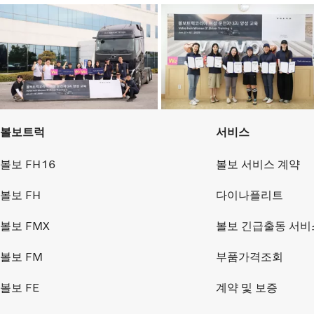
볼보트럭
서비스
볼보 FH16
볼보 서비스 계약
볼보 FH
다이나플리트
볼보 FMX
볼보 긴급출동 서비
볼보 FM
부품가격조회
볼보 FE
계약 및 보증