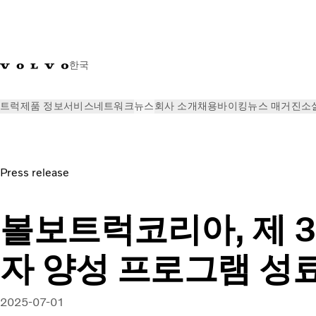
한국
트럭
제품 정보
서비스
네트워크
뉴스
회사 소개
채용
바이킹뉴스 매거진
소
뉴스
볼보트럭코리아, 제 3기 여성운전자 양성 프로그램 성료
Press release
볼보트럭코리아, 제 
자 양성 프로그램 성
2025-07-01