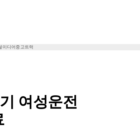
셜미디어
중고트럭
3기 여성운전
료