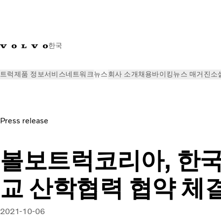
한국
트럭
제품 정보
서비스
네트워크
뉴스
회사 소개
채용
바이킹뉴스 매거진
소
뉴스
볼보트럭코리아, 한국폴리텍대학교 산학협력 협약 체결
Press release
볼보트럭코리아, 한
교 산학협력 협약 체
2021-10-06