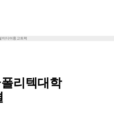
셜미디어
중고트럭
국폴리텍대학
결