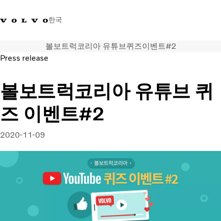
한국
볼보트럭코리아 유튜브퀴즈이벤트#2
+0800381000
한국
Press release
트럭
볼보트럭코리아 유튜브 퀴
제품 정보
즈 이벤트#2
서비스
네트워크
뉴스
2020-11-09
회사 소개
채용
바이킹뉴스 매거진
소셜미디어
중고트럭