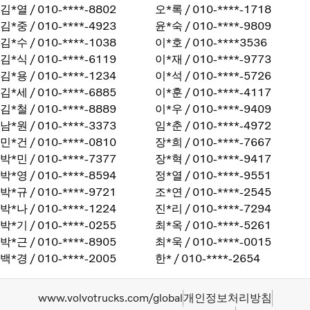
김*열 / 010-****-8802
오*록 / 010-****-1718
김*중 / 010-****-4923
윤*숙 / 010-****-9809
김*수 / 010-****-1038
이*호 / 010-****3536
김*식 / 010-****-6119
이*재 / 010-****-9773
김*용 / 010-****-1234
이*석 / 010-****-5726
김*세 / 010-****-6885
이*훈 / 010-****-4117
김*철 / 010-****-8889
이*우 / 010-****-9409
남*원 / 010-****-3373
임*춘 / 010-****-4972
민*건 / 010-****-0810
장*희 / 010-****-7667
박*민 / 010-****-7377
장*혁 / 010-****-9417
박*영 / 010-****-8594
정*열 / 010-****-9551
박*규 / 010-****-9721
조*연 / 010-****-2545
박*나 / 010-****-1224
진*리 / 010-****-7294
박*기 / 010-****-0255
최*옥 / 010-****-5261
박*근 / 010-****-8905
최*욱 / 010-****-0015
백*경 / 010-****-2005
한* / 010-****-2654
www.volvotrucks.com/global
개인정보처리방침