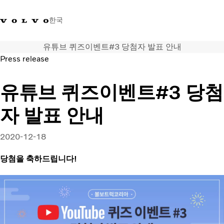
한국
유튜브 퀴즈이벤트#3 당첨자 발표 안내
+0800381000
한국
Press release
트럭
유튜브 퀴즈이벤트#3 당첨
제품 정보
자 발표 안내
서비스
네트워크
뉴스
2020-12-18
회사 소개
당첨을 축하드립니다!
채용
바이킹뉴스 매거진
소셜미디어
중고트럭