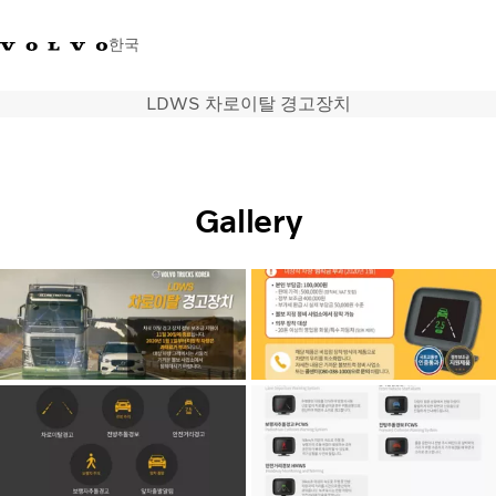
한국
LDWS 차로이탈 경고장치
+0800381000
한국
트럭
Gallery
제품 정보
서비스
네트워크
뉴스
회사 소개
채용
바이킹뉴스 매거진
소셜미디어
중고트럭