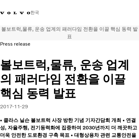
한국
볼보트럭,물류, 운송 업계의 패러다임 전환을 이끌 핵심 동력 발
+0800381000
한국
표
Press release
트럭
볼보트럭,물류, 운송 업계
제품 정보
서비스
의 패러다임 전환을 이끌
네트워크
뉴스
핵심 동력 발표
회사 소개
채용
2017-11-29
바이킹뉴스 매거진
소셜미디어
• 클라스 닐슨 볼보트럭 사장 방한 기념 기자간담회 개최 • 연결
중고트럭
성, 자율주행, 전기동력화에 집중하여 2030년까지 더 깨끗하고
더욱 안전한 도로환경 구축 목표 • 대형상용차 관련 교통안전을