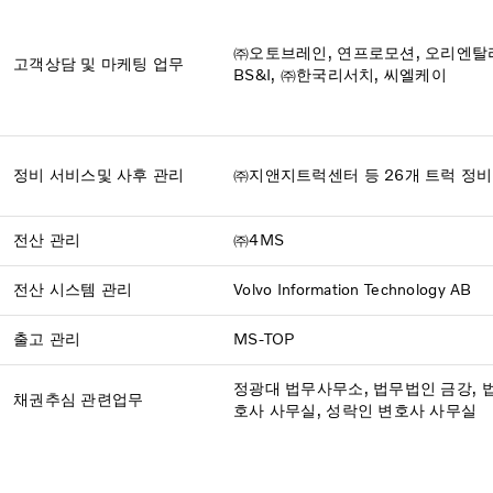
㈜오토브레인, 연프로모션, 오리엔탈라
고객상담
및 마케팅 업무
BS&I, ㈜한국리서치, 씨엘케이
정비 서비스
및 사후 관리
㈜지앤지트럭센터 등 26개 트럭 정
전산 관리
㈜4MS
전산 시스템 관리
Volvo Information Technology AB
출고 관리
MS-TOP
정광대 법무사무소, 법무법인 금강, 
채권추심 관련업무
호사 사무실, 성락인 변호사 사무실