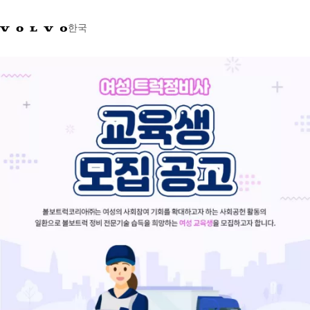
한국
+0800381000
한국
트럭
제품 정보
서비스
네트워크
뉴스
회사 소개
채용
바이킹뉴스 매거진
소셜미디어
중고트럭